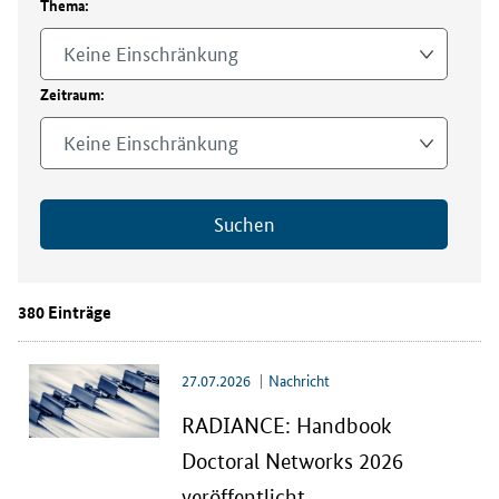
Thema:
e
l
Keine Einschränkung
d
u
Zeitraum:
n
g
Keine Einschränkung
e
n
z
Suchen
u
B
e
w
380 Einträge
e
r
b
27.07.2026
Nachricht
u
n
RADIANCE: Handbook
g
Doctoral Networks 2026
s
a
veröffentlicht