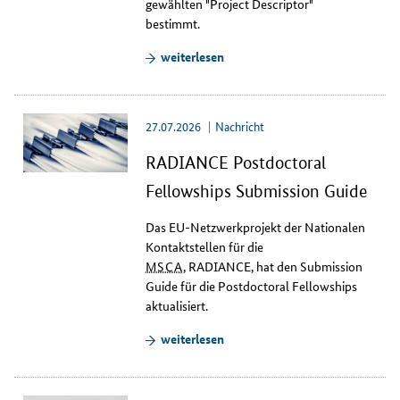
gewählten "
Project Descriptor
"
g
bestimmt.
e
n
weiterlesen
u
n
d
27.07.2026
Nachricht
V
e
RADIANCE Postdoctoral
r
ö
Fellowships Submission Guide
f
f
Das EU-Netzwerkprojekt der Nationalen
e
Kontaktstellen für die
n
MSCA
,
RADIANCE,
hat den
Submission
t
Guide
für die
Postdoctoral Fellowships
l
aktualisiert.
i
weiterlesen
c
h
u