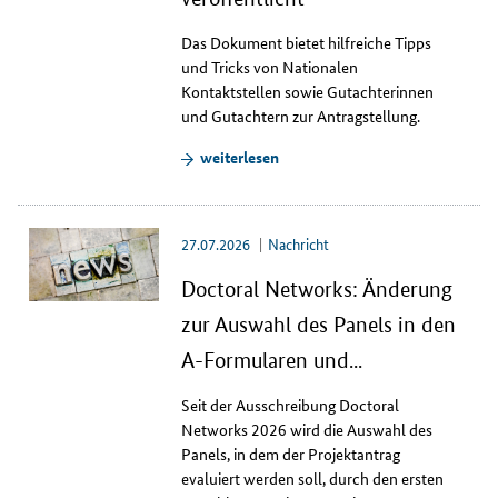
u
Das Dokument bietet hilfreiche Tipps
f
und Tricks von Nationalen
r
Kontaktstellen sowie Gutachterinnen
u
und Gutachtern zur Antragstellung.
f
e
weiterlesen
n
,
V
e
27.07.2026
Nachricht
r
Doctoral Networks: Änderung
a
n
zur Auswahl des Panels in den
s
A-Formularen und...
t
a
Seit der Ausschreibung
Doctoral
l
Networks
2026 wird die Auswahl des
t
Panels
, in dem der Projektantrag
u
evaluiert werden soll, durch den ersten
n