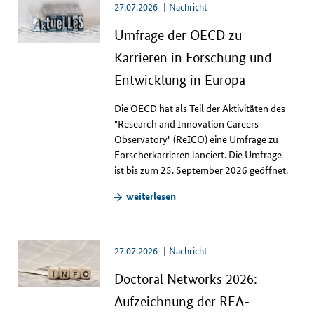
n
27.07.2026
Nachricht
g
e
Umfrage der OECD zu
n
Karrieren in Forschung und
.
Entwicklung in Europa
Die OECD hat als Teil der Aktivitäten des
"
Research and Innovation Careers
Observatory
" (ReICO) eine Umfrage zu
Forscherkarrieren lanciert. Die Umfrage
ist bis zum 25. September 2026 geöffnet.
weiterlesen
27.07.2026
Nachricht
Doctoral Networks 2026:
Aufzeichnung der REA-