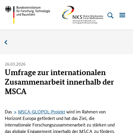
Direkt
Direkt
Direkt
Direkt
Bundesministerium
NKS
zum
zum
zur
zur
für
MSC
Inhalt
Hauptmenu
Suche
Fußleiste
Forschung,
(Eingabetaste)
(Eingabetaste)
(Eingabetaste)
(Enter)
Technologie
Aktuelles
und
Raumfahrt
26.03.2026
Umfrage zur internationalen
Zusammenarbeit innerhalb der
MSCA
D
i
Das
MSCA-GLOPOL-Projekt
wird im Rahmen von
e
Horizont Europa gefördert und hat das Ziel, die
U
internationale Forschungszusammenarbeit zu stärken und
m
das globale Engagement innerhalb der
MSCA
zu fördern.