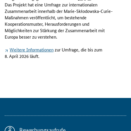
f
Das Projekt hat eine Umfrage zur internationalen
r
Zusammenarbeit innerhalb der Marie-
Skłodowska
-
Curie
-
a
Maßnahmen veröffentlicht, um bestehende
g
Kooperationsmuster, Herausforderungen und
e
Möglichkeiten zur Stärkung der Zusammenarbeit mit
d
Europa besser zu verstehen.
e
s
Weitere Informationen
zur Umfrage, die bis zum
P
8. April 2026 läuft.
r
o
j
e
k
t
s
M
S
C
A
Bewerbungsaufrufe