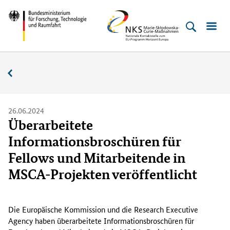
Direkt
Direkt
Direkt
Direkt
Bundesministerium
NKS
zum
zum
zur
zur
für
MSC
Inhalt
Hauptmenu
Suche
Fußleiste
Forschung,
(Eingabetaste)
(Eingabetaste)
(Eingabetaste)
(Enter)
Technologie
Aktuelles
und
Raumfahrt
26.06.2024
Überarbeitete
Informationsbroschüren für
Fellows und Mitarbeitende in
MSCA-Projekten veröffentlicht
D
i
Die Europäische Kommission und die
Research Executive
e
Agency
haben überarbeitete Informationsbroschüren für
D