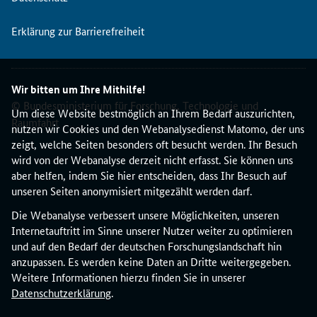
a
t
Erklärung zur Barrierefreiheit
i
o
n
e
Wir bitten um Ihre Mithilfe!
n
© Bundesministerium für Forschung, Technologie und
u
Um diese Website bestmöglich an Ihrem Bedarf auszurichten,
Raumfahrt
n
nutzen wir Cookies und den Webanalysedienst Matomo, der uns
d
zeigt, welche Seiten besonders oft besucht werden. Ihr Besuch
d
wird von der Webanalyse derzeit nicht erfasst. Sie können uns
i
aber helfen, indem Sie hier entscheiden, dass Ihr Besuch auf
e
unseren Seiten anonymisiert mitgezählt werden darf.
n
Die Webanalyse verbessert unsere Möglichkeiten, unseren
e
Internetauftritt im Sinne unserer Nutzer weiter zu optimieren
n
und auf den Bedarf der deutschen Forschungslandschaft hin
a
anzupassen. Es werden keine Daten an Dritte weitergegeben.
l
Weitere Informationen hierzu finden Sie in unserer
s
Datenschutzerklärung
.
R
e