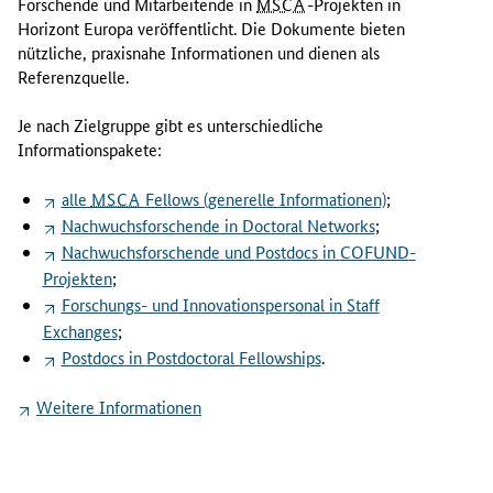
Forschende und Mitarbeitende in
MSCA
-Projekten in
o
Horizont Europa veröffentlicht. Die Dokumente bieten
k
nützliche, praxisnahe Informationen und dienen als
u
Referenzquelle.
m
e
Je nach Zielgruppe gibt es unterschiedliche
n
Informationspakete:
t
e
alle
MSCA
Fellows
(generelle Informationen)
;
b
Nachwuchsforschende in
Doctoral Networks
;
i
Nachwuchsforschende und
Postdocs
in
COFUND
-
e
Projekten
;
t
Forschungs- und Innovationspersonal in
Staff
e
Exchanges
;
n
Postdocs
in
Postdoctoral Fellowships
.
n
ü
Weitere Informationen
t
z
l
i