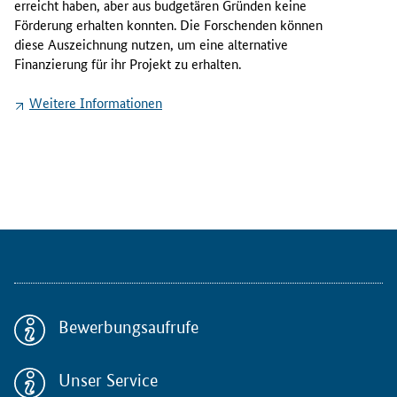
erreicht haben, aber aus budgetären Gründen keine
p
Förderung erhalten konnten. Die Forschenden können
ä
diese Auszeichnung nutzen, um eine alternative
i
Finanzierung für ihr Projekt zu erhalten.
s
c
Weitere Informationen
h
e
K
o
m
m
i
s
s
i
o
Bewerbungsaufrufe
n
h
a
Unser Service
t