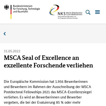
Direkt
Direkt
Direkt
Direkt
Bundesministerium
NKS
zum
zum
zur
zur
für
MSC
Inhalt
Hauptmenu
Suche
Fußleiste
Forschung,
(Eingabetaste)
(Eingabetaste)
(Eingabetaste)
(Enter)
Technologie
Aktuelles
und
Raumfahrt
31.05.2022
MSCA Seal of Excellence an
exzellente Forschende verliehen
D
i
Die Europäische Kommission hat 1.956 Bewerberinnen
e
und Bewerbern im Rahmen der Ausschreibung der
MSCA
E
Postdoctoral Fellowships
2021 das
MSCA
-Exzellenzsiegel
u
verliehen. Es wird an Bewerberinnen und Bewerber
r
vergeben, die bei der Evaluierung 85 % oder mehr
o