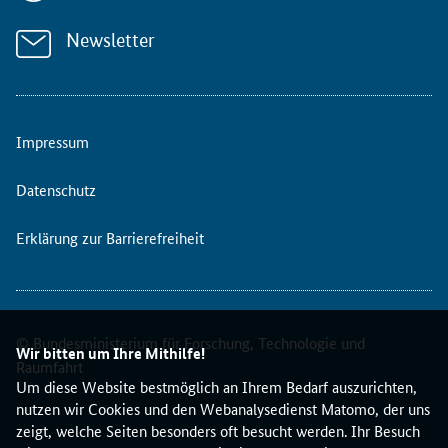
1
.
Newsletter
9
5
6
B
Impressum
e
w
e
Datenschutz
r
b
Erklärung zur Barrierefreiheit
e
r
i
n
© Bundesministerium für Forschung, Technologie und
n
Wir bitten um Ihre Mithilfe!
e
Raumfahrt
Um diese Website bestmöglich an Ihrem Bedarf auszurichten,
n
nutzen wir Cookies und den Webanalysedienst Matomo, der uns
u
zeigt, welche Seiten besonders oft besucht werden. Ihr Besuch
n