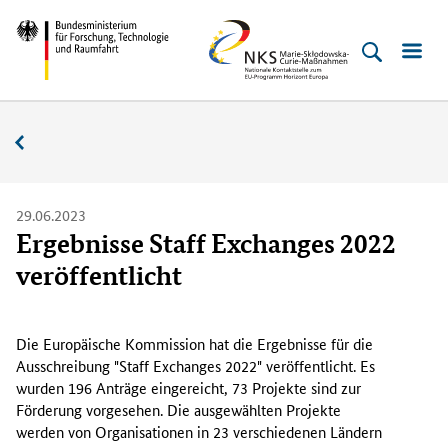
Direkt
Direkt
Direkt
Direkt
Bundesministerium
NKS
zum
zum
zur
zur
für
MSC
Inhalt
Hauptmenu
Suche
Fußleiste
Forschung,
(Eingabetaste)
(Eingabetaste)
(Eingabetaste)
(Enter)
Technologie
Aktuelles
und
Raumfahrt
29.06.2023
Ergebnisse Staff Exchanges 2022
veröffentlicht
E
i
Die Europäische Kommission hat die Ergebnisse für die
n
Ausschreibung "
Staff Exchanges
2022" veröffentlicht. Es
g
wurden 196 Anträge eingereicht, 73 Projekte sind zur
e
Förderung vorgesehen. Die ausgewählten Projekte
r
werden von Organisationen in 23 verschiedenen Ländern
e