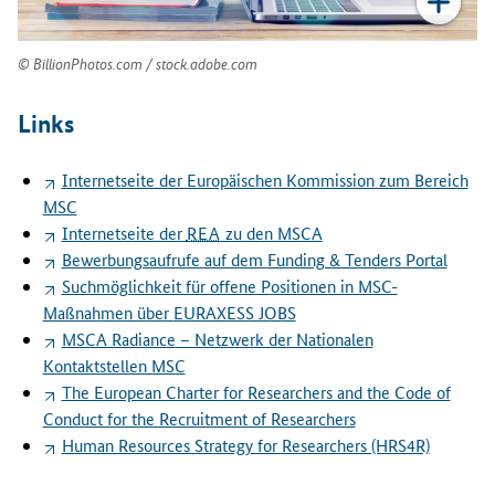
u
n
d
BillionPhotos.com / stock.adobe.com
L
i
Links
n
k
s
Internetseite der Europäischen Kommission zum Bereich
,
MSC
d
Internetseite der
REA
zu den MSCA
i
Bewerbungsaufrufe auf dem
Funding & Tenders Portal
e
Suchmöglichkeit für offene Positionen in MSC-
f
Maßnahmen über
EURAXESS JOBS
ü
MSCA Radiance
– Netzwerk der Nationalen
r
Kontaktstellen MSC
d
The European Charter for Researchers and the Code of
i
Conduct for the Recruitment of Researchers
e
A
Human Resources Strategy for Researchers (HRS4R)
n
t