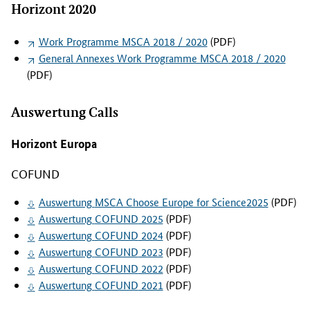
Horizont 2020
i
n
d
Work Programme MSCA
2018 / 2020
(PDF)
,
General Annexes Work Programme MSCA
2018 / 2020
s
(PDF)
o
w
Auswertung Calls
i
e
Horizont Europa
C
a
COFUND
l
l
Auswertung
MSCA Choose Europe for Science
2025
(PDF)
-
Auswertung
COFUND
2025
(PDF)
A
Auswertung
COFUND
2024
(PDF)
u
s
Auswertung
COFUND
2023
(PDF)
w
Auswertung
COFUND
2022
(PDF)
e
Auswertung
COFUND
2021
(PDF)
r