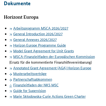
Dokumente
r
a
g
Horizont Europa
s
s
Arbeitsprogramm MSCA 2026/2027
t
General Introduction
2026/2027
e
General Annexes
2026/2027
l
Horizon Europe Programme Guide
l
Model Grant Agreement for Unit Grants
u
MSCA
-Finanzleitfaden der Europäischen Kommission
n
g
(Ersatz für die kommentierte Finanzhilfevereinbarung)
w
Annotated Grant Agreement (AGA) Horizon Europe
i
Musterarbeitsverträge
c
Partnerschaftsabkommen
h
Finanzleitfaden der NKS MSC
t
Guide for Supervision
i
Marie
Skłodowska
-
Curie
Actions
Green Charter
g
s