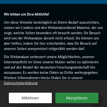
a
r
Wir bitten um Ihre Mithilfe!
d
s
Um diese Website bestmöglich an Ihrem Bedarf auszurichten,
a
nutzen wir Cookies und den Webanalysedienst Matomo, der uns
m
zeigt, welche Seiten besonders oft besucht werden. Ihr Besuch
a
wird von der Webanalyse derzeit nicht erfasst. Sie können uns
n
aber helfen, indem Sie hier entscheiden, dass Ihr Besuch auf
i
unseren Seiten anonymisiert mitgezählt werden darf.
f
e
Die Webanalyse verbessert unsere Möglichkeiten, unseren
s
Internetauftritt im Sinne unserer Nutzer weiter zu optimieren
t
und auf den Bedarf der deutschen Forschungslandschaft hin
o
anzupassen. Es werden keine Daten an Dritte weitergegeben.
f
Weitere Informationen hierzu finden Sie in unserer
o
Datenschutzerklärung
.
r
g
Ablehnen
Akzeptieren
e
n