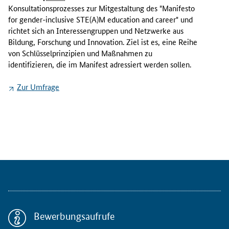
r
Konsultationsprozesses zur Mitgestaltung des "
Manifesto
o
for gender-inclusive STE(A)M education and career"
und
p
richtet sich an Interessengruppen und Netzwerke aus
ä
Bildung, Forschung und Innovation. Ziel ist es, eine Reihe
i
von Schlüsselprinzipien und Maßnahmen zu
s
identifizieren, die im Manifest adressiert werden sollen.
c
h
Zur Umfrage
e
K
o
m
m
i
s
i
o
n
m
Bewerbungsaufrufe
ö