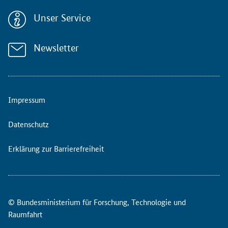
c
h
Unser Service
t
e
m
Newsletter
i
t
d
e
Impressum
r
U
m
Datenschutz
f
r
Erklärung zur Barrierefreiheit
a
g
e
"
© Bundesministerium für Forschung, Technologie und
T
o
Raumfahrt
w