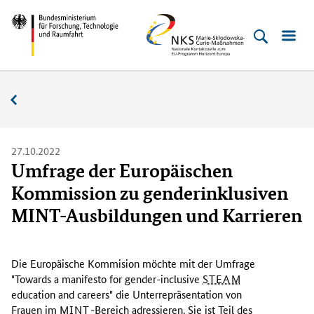
Direkt
Direkt
Direkt
Direkt
Bundesministerium
NKS
zum
zum
zur
zur
für
MSC
Inhalt
Hauptmenu
Suche
Fußleiste
Forschung,
(Eingabetaste)
(Eingabetaste)
(Eingabetaste)
(Enter)
Technologie
Aktuelles
und
Raumfahrt
27.10.2022
Umfrage der Europäischen
Kommission zu genderinklusiven
MINT-Ausbildungen und Karrieren
D
i
Die Europäische Kommision möchte mit der Umfrage
e
"
Towards a manifesto for gender-inclusive
STEAM
E
education and careers
" die Unterrepräsentation von
u
Frauen im
MINT
-Bereich adressieren. Sie ist Teil des