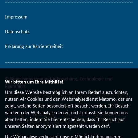
a
t
Impressum
i
s
t
Datenschutz
i
s
Erklärung zur Barrierefreiheit
c
h
e
n
© Bundesministerium für Forschung, Technologie und
D
Wir bitten um Ihre Mithilfe!
a
Raumfahrt
Um diese Website bestmöglich an Ihrem Bedarf auszurichten,
t
nutzen wir Cookies und den Webanalysedienst Matomo, der uns
e
zeigt, welche Seiten besonders oft besucht werden. Ihr Besuch
n
wird von der Webanalyse derzeit nicht erfasst. Sie können uns
a
aber helfen, indem Sie hier entscheiden, dass Ihr Besuch auf
u
unseren Seiten anonymisiert mitgezählt werden darf.
c
h
Die Webanalyse verbessert unsere Möglichkeiten, unseren