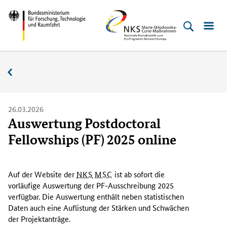
Direkt
Direkt
Direkt
Direkt
Bundesministerium
NKS
zum
zum
zur
zur
für
MSC
Inhalt
Hauptmenu
Suche
Fußleiste
Forschung,
(Eingabetaste)
(Eingabetaste)
(Eingabetaste)
(Enter)
Technologie
Aktuelles
und
Raumfahrt
26.03.2026
Auswertung Postdoctoral
Fellowships (PF) 2025 online
D
i
Auf der Website der
NKS
MSC
ist ab sofort die
e
vorläufige Auswertung der PF-Ausschreibung 2025
A
verfügbar. Die Auswertung enthält neben statistischen
u
Daten auch eine Auflistung der Stärken und Schwächen
s
der Projektanträge.
w