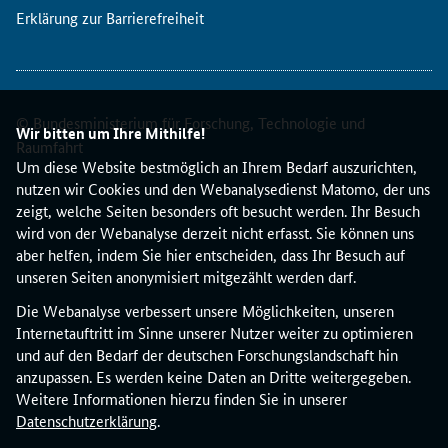
n
Erklärung zur Barrierefreiheit
K
o
m
m
© Bundesministerium für Forschung, Technologie und
i
Wir bitten um Ihre Mithilfe!
s
Raumfahrt
Um diese Website bestmöglich an Ihrem Bedarf auszurichten,
s
nutzen wir Cookies und den Webanalysedienst Matomo, der uns
i
zeigt, welche Seiten besonders oft besucht werden. Ihr Besuch
o
wird von der Webanalyse derzeit nicht erfasst. Sie können uns
n
aber helfen, indem Sie hier entscheiden, dass Ihr Besuch auf
f
unseren Seiten anonymisiert mitgezählt werden darf.
ü
h
Die Webanalyse verbessert unsere Möglichkeiten, unseren
r
Internetauftritt im Sinne unserer Nutzer weiter zu optimieren
t
und auf den Bedarf der deutschen Forschungslandschaft hin
a
anzupassen. Es werden keine Daten an Dritte weitergegeben.
m
Weitere Informationen hierzu finden Sie in unserer
2
Datenschutzerklärung
.
3