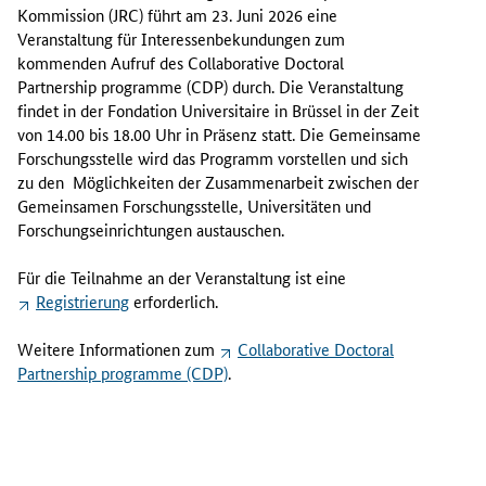
e
Kommission (
JRC
) führt am 23. Juni 2026 eine
G
Veranstaltung für Interessenbekundungen zum
e
kommenden Aufruf des
Collaborative Doctoral
m
Partnership programme
(CDP) durch. Die Veranstaltung
e
findet in der
Fondation Universitaire
in Brüssel in der Zeit
i
von 14.00 bis 18.00 Uhr in Präsenz statt. Die Gemeinsame
n
Forschungsstelle wird das Programm vorstellen und sich
s
zu den Möglichkeiten der Zusammenarbeit zwischen der
a
Gemeinsamen Forschungsstelle, Universitäten und
m
Forschungseinrichtungen austauschen.
e
F
Für die Teilnahme an der Veranstaltung ist eine
o
Registrierung
erforderlich.
r
s
Weitere Informationen zum
Collaborative Doctoral
c
Partnership programme (CDP)
.
h
u
n
g
s