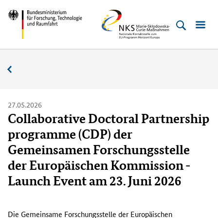
Direkt
Direkt
Direkt
Direkt
Bundesministerium
NKS
zum
zum
zur
zur
für
MSC
Inhalt
Hauptmenu
Suche
Fußleiste
Forschung,
(Eingabetaste)
(Eingabetaste)
(Eingabetaste)
(Enter)
Technologie
Aktuelles
und
Raumfahrt
27.05.2026
Collaborative Doctoral Partnership
programme (CDP) der
Gemeinsamen Forschungsstelle
der Europäischen Kommission -
Launch Event am 23. Juni 2026
D
i
Die Gemeinsame Forschungsstelle der Europäischen