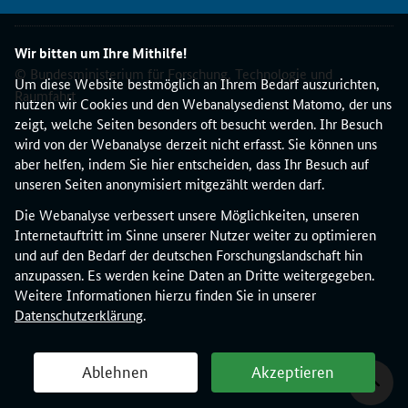
n
z
Wir bitten um Ihre Mithilfe!
e
© Bundesministerium für Forschung, Technologie und
n
Um diese Website bestmöglich an Ihrem Bedarf auszurichten,
s
Raumfahrt
nutzen wir Cookies und den Webanalysedienst Matomo, der uns
i
zeigt, welche Seiten besonders oft besucht werden. Ihr Besuch
n
wird von der Webanalyse derzeit nicht erfasst. Sie können uns
d
aber helfen, indem Sie hier entscheiden, dass Ihr Besuch auf
d
unseren Seiten anonymisiert mitgezählt werden darf.
e
u
Die Webanalyse verbessert unsere Möglichkeiten, unseren
t
Internetauftritt im Sinne unserer Nutzer weiter zu optimieren
s
und auf den Bedarf der deutschen Forschungslandschaft hin
c
anzupassen. Es werden keine Daten an Dritte weitergegeben.
h
Weitere Informationen hierzu finden Sie in unserer
e
Datenschutzerklärung
.
U
n
Ablehnen
Akzeptieren
i
v