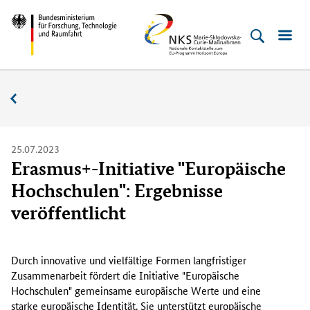
Direkt
Direkt
Direkt
Direkt
Bundesministerium
NKS
zum
zum
zur
zur
für
MSC
Inhalt
Hauptmenu
Suche
Fußleiste
Forschung,
(Eingabetaste)
(Eingabetaste)
(Eingabetaste)
(Enter)
Technologie
Aktuelles
und
Raumfahrt
25.07.2023
Erasmus+-Initiative "Europäische
Hochschulen": Ergebnisse
veröffentlicht
A
n
Durch innovative und vielfältige Formen langfristiger
2
Zusammenarbeit fördert die Initiative "Europäische
5
Hochschulen" gemeinsame europäische Werte und eine
d
starke europäische Identität. Sie unterstützt europäische