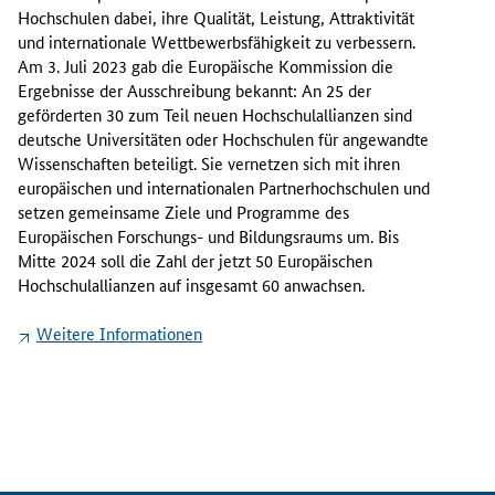
e
Hochschulen dabei, ihre Qualität, Leistung, Attraktivität
r
und internationale Wettbewerbsfähigkeit zu verbessern.
g
Am 3. Juli 2023 gab die Europäische Kommission die
e
Ergebnisse der Ausschreibung bekannt: An 25 der
f
geförderten 30 zum Teil neuen Hochschulallianzen sind
ö
deutsche Universitäten oder Hochschulen für angewandte
r
Wissenschaften beteiligt. Sie vernetzen sich mit ihren
d
europäischen und internationalen Partnerhochschulen und
e
setzen gemeinsame Ziele und Programme des
r
Europäischen Forschungs- und Bildungsraums um. Bis
t
Mitte 2024 soll die Zahl der jetzt 50 Europäischen
e
Hochschulallianzen auf insgesamt 60 anwachsen.
n
3
Weitere Informationen
0
z
u
m
T
e