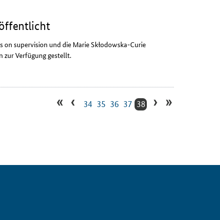
öffentlicht
es on supervision
und die Marie
Skłodowska
-
Curie
zur Verfügung gestellt.
«
‹
›
»
34
35
36
37
38