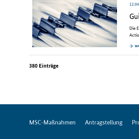
12.0
Gui
Die 
Acti
we
380 Einträge
MSC-Maßnahmen
Antragstellung
Pr