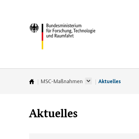
Direkt
Direkt
Direkt
Direkt
zum
zum
zur
zur
Inhalt
Hauptmenu
Suche
Fußleiste
Bundesministerium
(Eingabetaste)
(Eingabetaste)
(Eingabetaste)
(Enter)
für
Forschung,
Technologie
und
Raumfahrt
MSC-Maßnahmen
Aktuelles
Startseite
Aktuelles
A