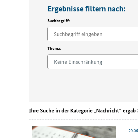
k
Ergebnisse filtern nach:
t
u
Suchbegriff:
e
l
l
Thema:
e
M
Keine Einschränkung
e
l
d
u
n
g
Ihre Suche in der Kategorie „Nachricht“ ergab 
e
n
z
29.0
u