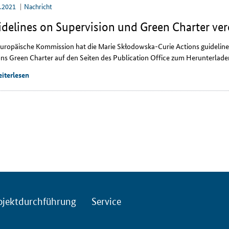
4.2021
Nachricht
delines on Supervision und Green Charter ver
Europäische Kommission hat die Marie
Skłodowska
-
Curie
Actions
guidelin
ons Green Charter
auf den Seiten des
Publication Office
zum Herunterladen 
iterlesen
ojektdurchführung
Service