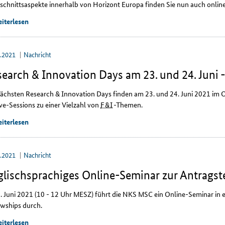
schnittsaspekte innerhalb von Horizont Europa finden Sie nun auch
onlin
iterlesen
5.2021
Nachricht
earch & Innovation Days am 23. und 24. Juni - 
nächsten
Research & Innovation Days
finden am 23. und 24. Juni 2021 im
O
ive-Sessions
zu einer Vielzahl von
F&I
-Themen.
iterlesen
5.2021
Nachricht
lischsprachiges Online-Seminar zur Antragste
. Juni 2021 (10 - 12 Uhr MESZ) führt die NKS MSC ein
Online
-Seminar in 
owships
durch.
iterlesen